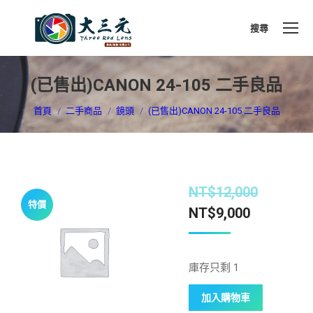
搜尋
搜
索
(已售出)CANON 24-105 二手良品
您在這裡：
首頁
二手商品
鏡頭
(已售出)CANON 24-105 二手良品
NT$
12,000
特價
NT$
9,000
庫存只剩 1
加入購物車