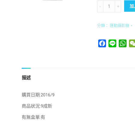
(已
加
售
出)INSTA360
分類：
運動攝影機
ONE
quantity
Facebook
Line
Wha
描述
購買日期:2016/9
商品狀況:9成新
有無盒單:有