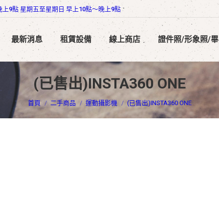
晚上9點 星期五至星期日 早上10點～晚上9點
最新消息
租賃設備
線上商店
證件照/形象照/
(已售出)INSTA360 ONE
您在這裡：
首頁
二手商品
運動攝影機
(已售出)INSTA360 ONE