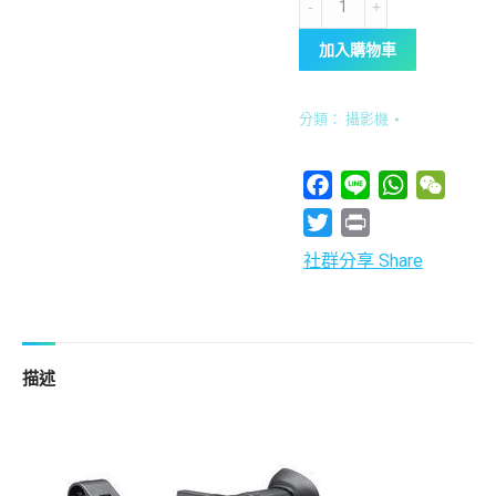
PXW-
加入購物車
Z150
4K
專
分類：
攝影機
業
攝
Facebook
Line
WhatsApp
WeCha
影
Twitter
Print
機
社群分享 Share
quantity
描述