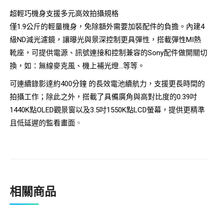
超輕巧機身支援多元高效拍攝規格
僅1.9公斤的輕量機身，免除額外需要加裝配件的負擔。內建4
級ND減光濾鏡，讓曝光與景深控制更具彈性，搭載彈性MI熱
靴座，可提供電源、訊號連接和控制兼容的Sony配件做開關切
換，如：無線麥克風、機上補光燈…等等。
可連續錄影達約400分鐘 的長效電池續航力，支援更長時間的
拍攝工作；除此之外，搭載了具備廣角與高對比度的0.39吋
1440K點OLED觀景窗以及3.5吋1550K點LCD螢幕，提供更精準
且低延遲的監看畫面
。
相關商品