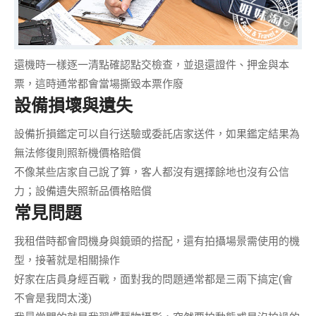
還機時一樣逐一清點確認點交檢查，並
退還證件、押金與本
票
，這時通常都會當場撕毀本票作廢
設備損壞與遺失
設備折損鑑定可以
自行送驗或委託店家送件
，如果鑑定結果為
無法修復則照新機價格賠償
不像某些店家自己說了算，客人都沒有選擇餘地也沒有公信
力；設備遺失照新品價格賠償
常見問題
我租借時都會問機身與鏡頭的搭配，還有拍攝場景需使用的機
型，接著就是相關操作
好家在店員身經百戰，面對我的問題通常都是三兩下搞定(會
不會是我問太淺)