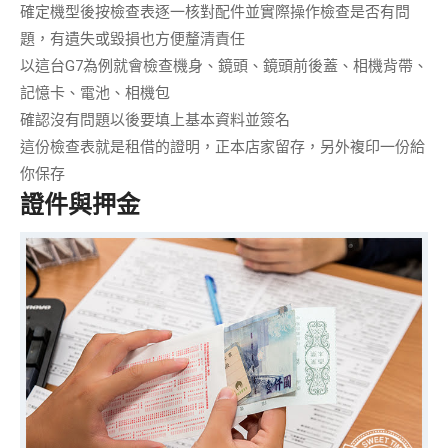
確定機型後按檢查表
逐一核對配件
並實際操作檢查是否有問
題，有遺失或毀損也方便釐清責任
以這台G7為例就會檢查機身、鏡頭、鏡頭前後蓋、相機背帶、
記憶卡、電池、相機包
確認沒有問題以後要填上基本資料並簽名
這份檢查表就是租借的證明，正本店家留存，另外
複印一份
給
你保存
證件與押金