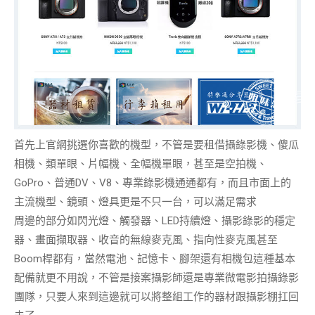
首先上官網挑選你喜歡的機型，不管是要租借攝錄影機、傻瓜
相機、類單眼、片幅機、全幅機單眼，甚至是空拍機、
GoPro、普通DV、V8、專業錄影機通通都有，而且市面上的
主流機型、鏡頭、燈具更是不只一台，
可以滿足需求
周邊的部分如閃光燈、觸發器、LED持續燈、攝影錄影的穩定
器、畫面擷取器、收音的無線麥克風、指向性麥克風甚至
Boom桿都有，當然電池、記憶卡、腳架還有相機包這種基本
配備就更不用說，不管是接案攝影師還是專業微電影拍攝錄影
團隊，
只要人來
到這邊就可以將整組工作的器材跟攝影棚扛回