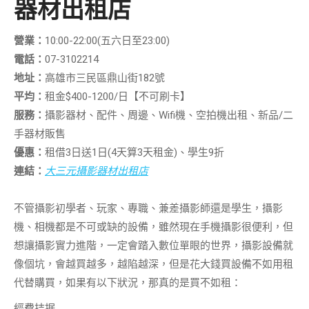
器材出租店
營業：
10:00-22:00(五六日至23:00)
電話：
07-3102214
地址：
高雄市三民區鼎山街182號
平均：
租金$400-1200/日【不可刷卡】
服務：
攝影器材、配件、周邊、Wifi機、空拍機出租、新品/二
手器材販售
優惠：
租借3日送1日(4天算3天租金)、學生9折
連結：
大三元攝影器材出租店
不管攝影初學者、玩家、專職、兼差攝影師還是學生，攝影
機、相機都是不可或缺的設備，雖然現在手機攝影很便利，但
想讓攝影實力進階，一定會踏入數位單眼的世界，攝影設備就
像個
坑
，會越買越多，越陷越深，但是花大錢買設備不如
用租
代替購買
，如果有以下狀況，那真的是
買不如租
：
經費拮据