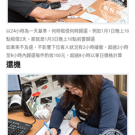
以24小時為一天基準，何時租借何時歸還，例如1月1日晚上10
點租借2天，那就是1月3日晚上10點前要歸還
如果來不及還，不影響下位客人狀況有2小時緩衝，
超過2小時
至8小時內歸還每件酌收100元
，
超過8小時以單日價格
計算
還機