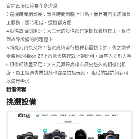
官網直接估算要花多少錢
3.
還機時間相當長
：營業時間到晚上11點，而且有門市店面員
工服務，隨時租借、還機都方便
4.
設備故障問題少
：大三元的設備都有定期保養與校正，租借
到故障設備的問題極少
5.
新機到貨快又齊
：各家廠牌流行機種都最快引進，像之前備
受矚目的Nikon Z7上市當天店裡就上架開租，讓客人立刻入手
6.
租借經驗豐又足
：大三元算是高雄市歷史悠久的相機出租
店，員工經過專業訓練也都是拍攝玩家， 租借的諮詢絕對可
以滿足需求
租借流程
挑選設備