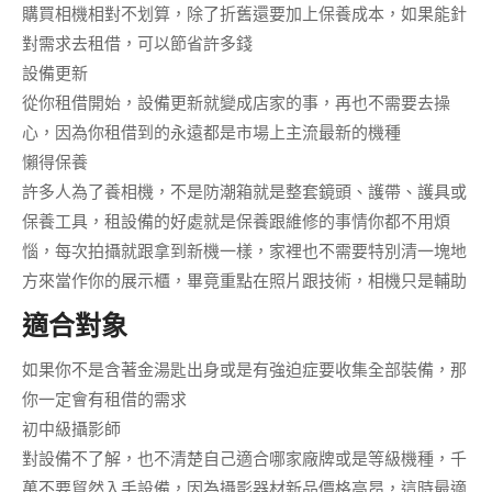
購買相機相對
不划算
，除了折舊還要加上保養成本，如果能針
對需求去租借，可以節省許多錢
設備更新
從你租借開始，設備更新就變成店家的事，再也不需要去操
心，因為你租借到的永遠都是市場上
主流最新的
機種
懶得保養
許多人為了養相機，不是防潮箱就是整套鏡頭、護帶、護具或
保養工具，租設備的好處就是
保養跟維修
的事情你都
不用煩
惱
，每次拍攝就跟拿到新機一樣，家裡也不需要特別清一塊地
方來當作你的展示櫃，畢竟重點在照片跟技術，相機只是輔助
適合對象
如果你不是含著金湯匙出身或是有強迫症要收集全部裝備，那
你一定會有租借的需求
初中級攝影師
對設備不了解，也不清楚自己適合哪家廠牌或是等級機種，千
萬不要貿然入手設備，因為攝影器材新品價格高昂，這時最適