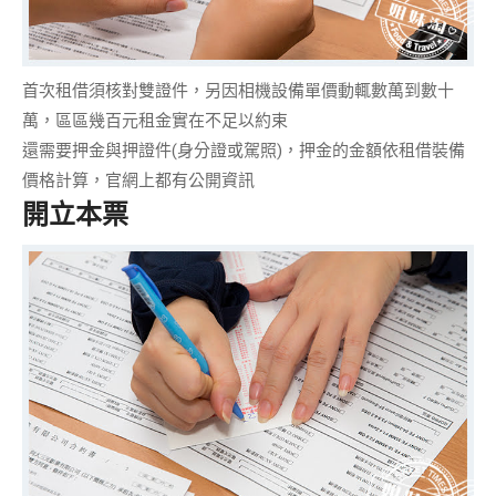
首次租借須
核對雙證件
，另因相機設備單價動輒數萬到數十
萬，區區幾百元租金實在不足以約束
還需要
押金與押證件
(身分證或駕照)，押金的金額依租借裝備
價格計算，官網上都有公開資訊
開立本票