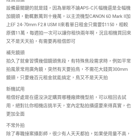
設備最關鍵的就是
錢
，因為單眼不論APS-C片幅機還是全幅機
加鏡頭，動輒
數萬到十幾萬
，以主流機型CANON 6D Mark II加
上EF 24-70mm F2.8 USM II來看單日租金只需要$1150，相較
原價11萬，每週拍一次可以讓你租快兩年啊，況且相機買回來
又不是天天拍，有需要再租借即可
補充鏡頭
拍久了就會習慣幾個鏡頭焦段，有特殊焦段需求時，例如平常
拍風景常用廣角鏡，突然有天要拍鳥，不需花大錢買300mm
鏡頭，只要
幾百元租金
就能搞定，鳥又不是天天拍
新機試用
租借好處是在還沒決定購買哪種廠牌機型前，可以
租回去試
用
，絕對比你相機店挑半天，室內定點拍攝還要來得真實，也
更加全面
不常外拍
除了專職接案攝影師，很少有人天天都拍，如果使用量不高，