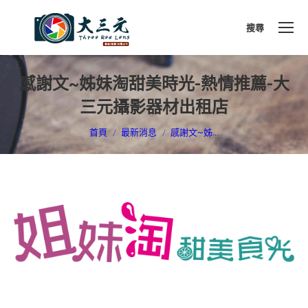
搜尋
搜
索
感謝文~姊妹淘甜美時光-熱情推薦-大
三元攝影器材出租店
您在這裡：
首頁
最新消息
感謝文~姊...