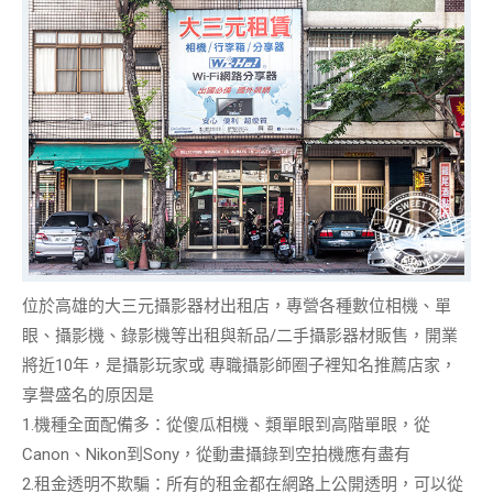
位於高雄的大三元攝影器材出租店，專營各種數位相機、單
眼、攝影機、錄影機等出租與新品/二手攝影器材販售，開業
將近10年，是攝影玩家或 專職攝影師圈子裡知名
推薦店家
，
享譽盛名的原因是
1.
機種全面配備多
：從傻瓜相機、類單眼到高階單眼，從
Canon、Nikon到Sony，從動畫攝錄到空拍機應有盡有
2.
租金透明不欺騙
：所有的租金都在網路上公開透明，可以從