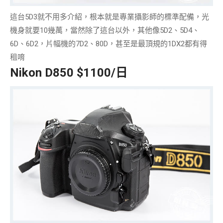
這台5D3就不用多介紹，根本就是專業攝影師的
標準配備
，光
機身就要10幾萬，當然除了這台以外，其他像5D2、5D4、
6D、6D2，片幅機的7D2、80D，甚至是最頂規的
1DX2
都有得
租唷
Nikon D850 $1100/日