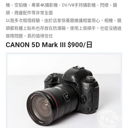
機、空拍機、專業4K攝影機、DV/V8手持攝影機、閃燈、鏡
頭、周邊配件等非常全面
以我多次租借經驗，由於店家
保養跟維護相當用心
，相機、鏡
頭都有纏上貼布也存放在防潮箱，使用上很順手，也從沒遇過
故障問題，真的值得信任
CANON 5D Mark III $900/日