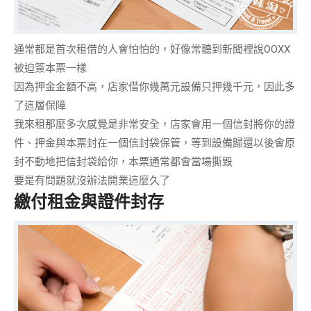
通常都是首次租借的人會怕怕的，好像常聽到新聞裡說OOXX
被迫簽本票一樣
因為押金金額不高，店家借你幾萬元設備只押幾千元，因此多
了這層保障
我來租那麼多次感覺是
非常安全
，店家會用一個信封將你的證
件、押金與本票封在一個信封袋保管，等到設備歸還以後會原
封不動地把信封袋給你，本票通常都會
當場撕毀
要是有問題就沒辦法開業這麼久了
繳付租金與證件封存