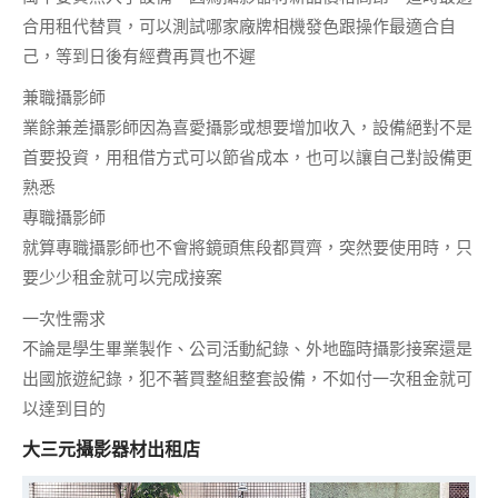
合用租代替買，可以測試哪家廠牌相機發色跟操作最適合自
己，等到日後
有經費再買
也不遲
兼職攝影師
業餘兼差攝影師因為喜愛攝影或想要增加收入，設備絕對不是
首要投資，用租借方式可以
節省成本
，也可以讓自己對設備更
熟悉
專職攝影師
就算專職攝影師也不會將鏡頭焦段都買齊，突然要使用時，只
要
少少租金
就可以完成接案
一次性需求
不論是學生畢業製作、公司活動紀錄、外地臨時攝影接案還是
出國旅遊紀錄，犯不著買整組整套設備，不如付
一次租金
就可
以達到目的
大三元攝影器材出租店