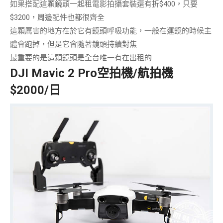
如果搭配這顆鏡頭一起租電影拍攝套裝還有
折$400
，只要
$3200，周邊配件也都很齊全
這顆厲害的地方在於它有
鏡頭呼吸
功能，一般在運鏡的時候主
體會跑掉，但是它會隨著鏡頭持續對焦
最重要的是這顆鏡頭是
全台唯一
有在出租的
DJI Mavic 2 Pro空拍機/航拍機
$2000/日